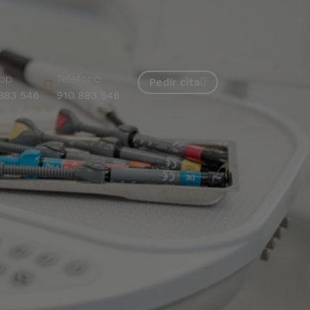
pp
Teléfono
Pedir cita
883 546
910 883 546