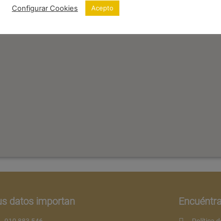
Configurar Cookies
Acepto
us datos importan
Encuéntr