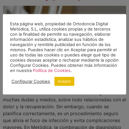
Esta página web, propiedad de Ortodoncia Digital
Metódica, S.L, utiliza cookies propias y de terceros
con la finalidad de permitir su navegación, elaborar
información estadística, analizar sus hábitos de
navegación y remitirle publicidad en función de los
mismos. Puedes hacer clic en Aceptar para permitir el
uso de todas las cookies o puedes elegir qué tipo de
cookies deseas aceptar o rechazar mediante la opción
Configurar Cookies. Puedes obtener más información
en nuestra
Política de Cookies
.
Configurar Cookies
Acepto
La extracción de una muela infectada suele generar
muchas dudas y miedos, sobre todo relacionadas con el
dolor y la recuperación. Sin embargo, cuando se
planifica correctamente, es un procedimiento seguro
que alivia el foco de infección y evita complicaciones
mayores. En Metódica, la combinación de diagnóstico