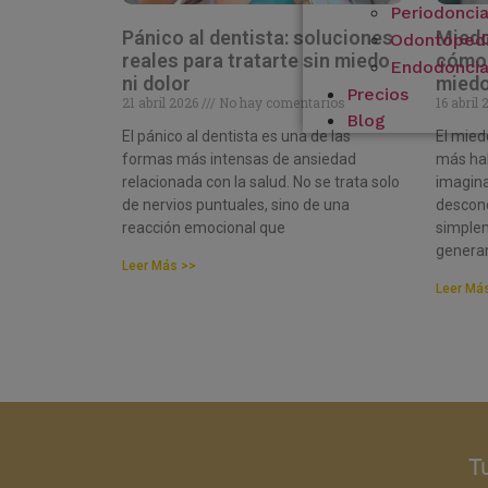
Periodonci
Pánico al dentista: soluciones
Miedo
Odontopedi
reales para tratarte sin miedo
cómo 
Endodonci
ni dolor
miedo
Precios
21 abril 2026
No hay comentarios
16 abril
Blog
El pánico al dentista es una de las
El mied
formas más intensas de ansiedad
más hab
relacionada con la salud. No se trata solo
imagina
de nervios puntuales, sino de una
descono
reacción emocional que
simple
genera
Leer Más >>
Leer Má
T