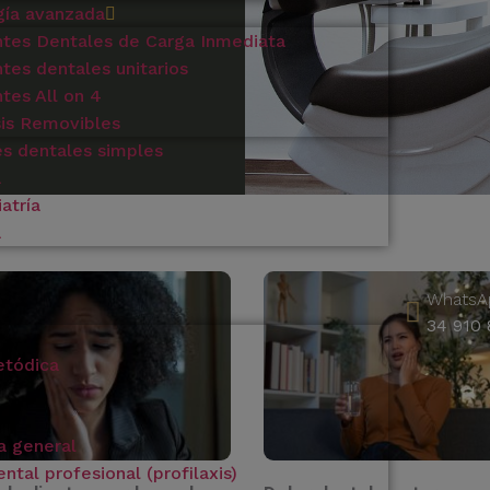
gía avanzada
ntes Dentales de Carga Inmediata
tes dentales unitarios
tes All on 4
sis Removibles
es dentales simples
a
atría
a
WhatsA
34 910 
etódica
a general
ntal profesional (profilaxis)