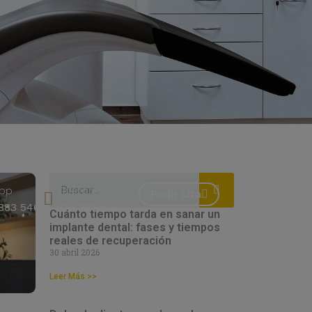
pp
Teléfono
Pedir cita
883 546
910 883 546
Cuánto tiempo tarda en sanar un
implante dental: fases y tiempos
reales de recuperación
30 abril 2026
Leer Más >>