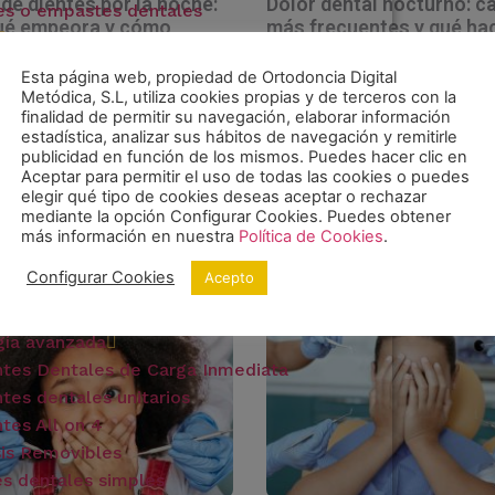
 de dientes por la noche:
Dolor dental nocturno: c
es o empastes dentales
ué empeora y cómo
más frecuentes y qué ha
ionarlo
para aliviarlo
ncia Metálica Tradicional
 2026
No hay comentarios
24 abril 2026
No hay comentario
Esta página web, propiedad de Ortodoncia Digital
ncia Invisible
Metódica, S.L, utiliza cookies propias y de terceros con la
r de dientes por la noche es una
El dolor dental nocturno es una d
finalidad de permitir su navegación, elaborar información
ncia Infantil
molestias dentales más intensas y
molestias más intensas y deses
estadística, analizar sus hábitos de navegación y remitirle
edores Dentales
s de sobrellevar, ya que no solo
que puede experimentar una per
publicidad en función de los mismos. Puedes hacer clic en
 cuando el cuerpo está en
Muchas veces aparece de forma
ntal
Aceptar para permitir el uso de todas las cookies o puedes
elegir qué tipo de cookies deseas aceptar o rechazar
repentina, cuando el cuerpo está
ueamiento dental
mediante la opción Configurar Cookies. Puedes obtener
reposo,
trucción Estética Dental
más información en nuestra
Política de Cookies
.
s >>
 de sonrisa
Leer Más >>
Configurar Cookies
Acepto
as dentales
oplastia y Contorneado de Encías
gía avanzada
ntes Dentales de Carga Inmediata
tes dentales unitarios
tes All on 4
sis Removibles
es dentales simples