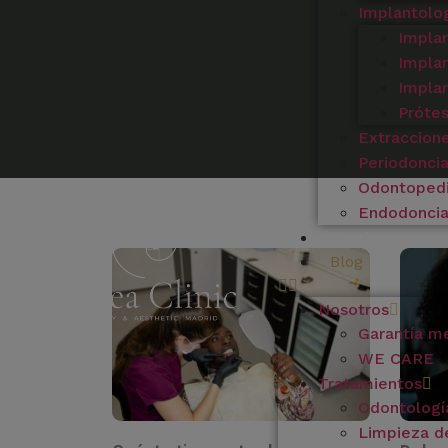
Implantolo
Impla
Implan
Implan
Próte
Extraccion
Periodonci
Odontopedi
Endodonci
Precios
Blog
Nosotros
Garantía m
WE CARE
Tratamientos
Odontologí
Limpieza de