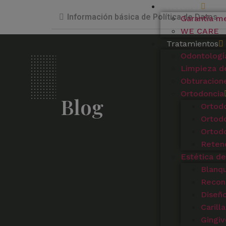
Nosotros
Información básica de Política de Datos
Garantía m
WE CARE
Tratamientos
Odontologí
Limpieza de
Obturacion
Ortodoncia
Blog
Ortodo
Ortodo
Ortodo
Reten
Estética de
Blanq
Recons
Diseño
Carill
Gingiv