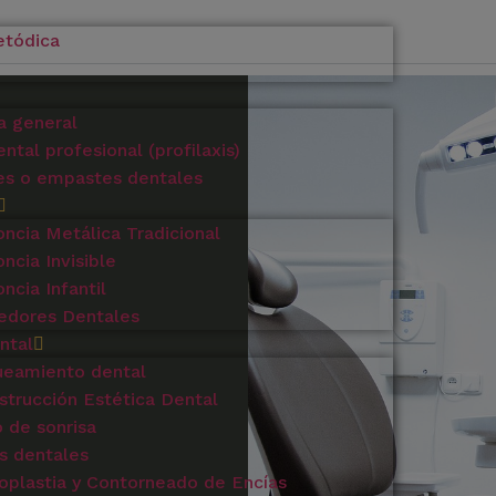
etódica
a general
ntal profesional (profilaxis)
es o empastes dentales
ncia Metálica Tradicional
ncia Invisible
ncia Infantil
edores Dentales
ntal
ueamiento dental
trucción Estética Dental
 de sonrisa
as dentales
oplastia y Contorneado de Encías