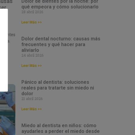
ausas
Dolor de dientes por la noche: por
qué empeora y cómo solucionarlo
cer
28 abril 2026
s
Leer Más >>
e las
perantes
Dolor dental nocturno: causas más
sona.
frecuentes y qué hacer para
aliviarlo
 en
24 abril 2026
Leer Más >>
Pánico al dentista: soluciones
reales para tratarte sin miedo ni
dolor
21 abril 2026
Leer Más >>
Miedo al dentista en niños: cómo
ayudarles a perder el miedo desde