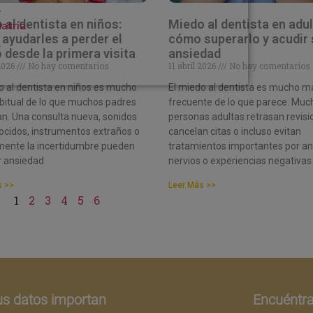
a
 al dentista en niños:
Miedo al dentista en adul
atría
ayudarles a perder el
cómo superarlo y acudir 
a
 desde la primera visita
ansiedad
 2026
No hay comentarios
11 abril 2026
No hay comentarios
o al dentista en niños es mucho
El miedo al dentista es mucho m
itual de lo que muchos padres
frecuente de lo que parece. Muc
n. Una consulta nueva, sonidos
personas adultas retrasan revisi
cidos, instrumentos extraños o
cancelan citas o incluso evitan
mente la incertidumbre pueden
tratamientos importantes por an
r ansiedad
nervios o experiencias negativas
s >>
Leer Más >>
1
2
3
4
5
6
us datos importan
Encuéntr