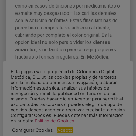
como en casos de tinciones por medicamentos o
esmalte muy desgastado— las carillas dentales
son la solución definitiva. Estas finas láminas de
porcelana o composite se adhieren al diente,
cubriendo por completo el color original. Es la
opción ideal no solo para olvidar los
dientes
amarillos
, sino también para corregir pequeñas
fracturas o formas irregulares. En
Metódica
,
somos expertos en carillas de alta estética,
utilizando materiales que mimetizan la
Esta página web, propiedad de Ortodoncia Digital
Metódica, S.L, utiliza cookies propias y de terceros
translucidez del diente natural para que tu sonrisa
con la finalidad de permitir su navegación, elaborar
luzca impecable, brillante y, sobre todo, muy real.
información estadística, analizar sus hábitos de
navegación y remitirle publicidad en función de los
Cómo evitar que tus
mismos. Puedes hacer clic en Aceptar para permitir el
uso de todas las cookies o puedes elegir qué tipo de
dientes vuelvan a
cookies deseas aceptar o rechazar mediante la opción
Configurar Cookies. Puedes obtener más información
amarillear
en nuestra
Política de Cookies
.
Configurar Cookies
Acepto