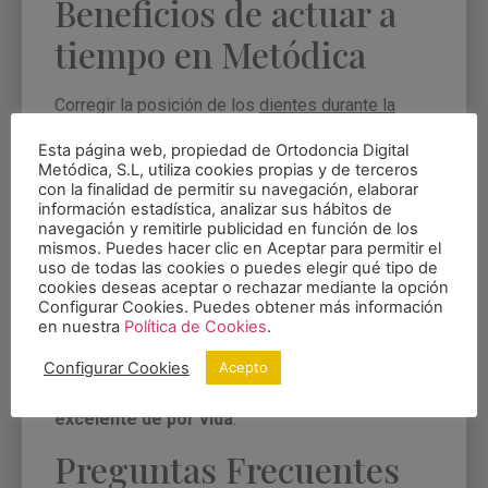
Beneficios de actuar a
tiempo en Metódica
Corregir la posición de los
dientes durante la
infancia
tiene beneficios que van mucho más allá
Esta página web, propiedad de Ortodoncia Digital
de la estética. Una dentadura alineada facilita la
Metódica, S.L, utiliza cookies propias y de terceros
limpieza, reduciendo drásticamente el riesgo de
con la finalidad de permitir su navegación, elaborar
información estadística, analizar sus hábitos de
caries y gingivitis infantil. Además, al solucionar
navegación y remitirle publicidad en función de los
problemas de mordida asociados a los
dientes
mismos. Puedes hacer clic en Aceptar para permitir el
torcidos niños
, mejoramos la eficiencia
uso de todas las cookies o puedes elegir qué tipo de
cookies deseas aceptar o rechazar mediante la opción
masticatoria y la pronunciación de ciertos
Configurar Cookies. Puedes obtener más información
fonemas. En
Metódica
, nuestro objetivo es que
en nuestra
Política de Cookies
.
cada niño desarrolle una base ósea sólida que
soporte una sonrisa estética, funcional y, sobre
Configurar Cookies
Acepto
todo, preparada para una
salud bucodental
excelente de por vida
.
Preguntas Frecuentes