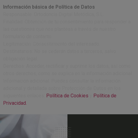
Información básica de Política de Datos
Responsable: Ortodoncia Digital Metódica, S.L.
Finalidad: Obtención de tu consentimiento para responder a
las cuestiones que nos planteas a través de nuestro
formulario de contacto.
Legitimación: Consentimiento del interesado.
Destinatarios: No se cederán datos a terceros, salvo
obligación legal.
Derechos: Acceder, rectificar y suprimir los datos, así como
otros derechos, como se explica en la información adicional.
Información adicional: Puedes consultar la información
adicional y detallada sobre Protección de Datos en los
siguientes enlaces:
Política de Cookies
y
Política de
Privacidad.