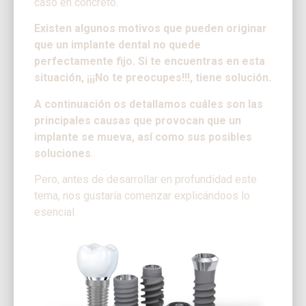
caso en concreto.
Existen algunos motivos que pueden originar
que un implante dental no quede
perfectamente fijo. Si te encuentras en esta
situación, ¡¡¡No te preocupes!!!, tiene solución.
A continuación os detallamos cuáles son las
principales causas que provocan que un
implante se mueva, así como sus posibles
soluciones
.
Pero, antes de desarrollar en profundidad este
tema, nos gustaría comenzar explicándoos lo
esencial.