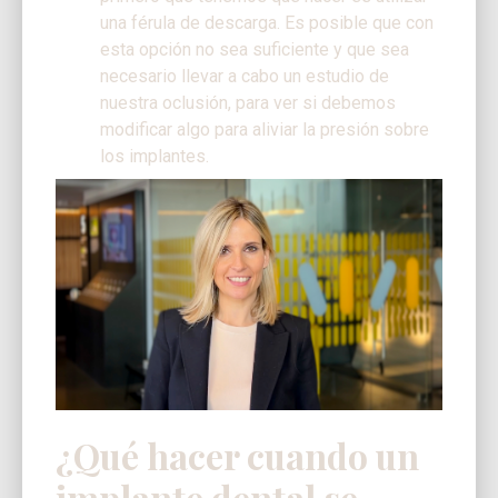
una férula de descarga. Es posible que con
esta opción no sea suficiente y que sea
necesario llevar a cabo un estudio de
nuestra oclusión, para ver si debemos
modificar algo para aliviar la presión sobre
los implantes.
¿Qué hacer cuando un
implante dental se