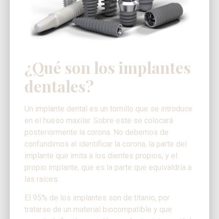
¿Qué son los implantes
dentales?
Un implante dental es un tornillo que se introduce
en el hueso maxilar. Sobre este se colocará
posteriormente la corona. No debemos de
confundirnos al identificar la corona, la parte del
implante que imita a los dientes propios, y el
propio implante, que es la parte que equivaldría a
las raíces.
El 95% de los implantes son de titanio, por
tratarse de un material biocompatible y que