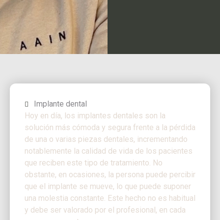
Implante dental
Hoy en día, los implantes dentales son la
solución más cómoda y segura frente a la pérdida
de una o varias piezas dentales, incrementando
notablemente la calidad de vida de los pacientes
que reciben este tipo de tratamiento. No
obstante, en ocasiones, la persona puede percibir
que el implante se mueve, lo que puede suponer
una molestia constante. Este hecho no es habitual
y debe ser valorado por el profesional, en cada