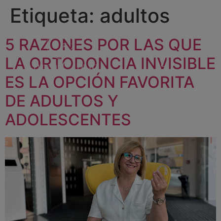
Etiqueta:
adultos
5 RAZONES POR LAS QUE
LA ORTODONCIA INVISIBLE
ES LA OPCIÓN FAVORITA
DE ADULTOS Y
ADOLESCENTES