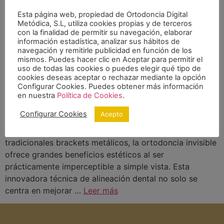
Esta página web, propiedad de Ortodoncia Digital
Metódica, S.L, utiliza cookies propias y de terceros
con la finalidad de permitir su navegación, elaborar
información estadística, analizar sus hábitos de
navegación y remitirle publicidad en función de los
mismos. Puedes hacer clic en Aceptar para permitir el
uso de todas las cookies o puedes elegir qué tipo de
cookies deseas aceptar o rechazar mediante la opción
Configurar Cookies. Puedes obtener más información
en nuestra
Política de Cookies
.
La ortodoncia invisible en adultos es una técnica cada
Configurar Cookies
Acepto
vez más utilizada en la corrección de problemas
dentales en pacientes de edad. A diferencia de los
tradicionales brackets metálicos, la ortodoncia invisible
ofrece grandes beneficios estéticos al ser
prácticamente imperceptible a simple vista. Esta
innovadora técnica de alineación dental no solo se
centra en mejorar …
Leer más