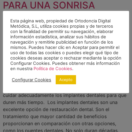
PARA UNA SONRISA
DURADERA
Esta página web, propiedad de Ortodoncia Digital
Metódica, S.L, utiliza cookies propias y de terceros
con la finalidad de permitir su navegación, elaborar
información estadística, analizar sus hábitos de
navegación y remitirle publicidad en función de los
mismos. Puedes hacer clic en Aceptar para permitir el
uso de todas las cookies o puedes elegir qué tipo de
cookies deseas aceptar o rechazar mediante la opción
Configurar Cookies. Puedes obtener más información
en nuestra
Política de Cookies
.
Configurar Cookies
Acepto
Queremos hablaros sobre la importancia de limpiar y
cuidar adecuadamente los implantes dentales para que
duren más tiempo. Los implantes dentales son una
excelente opción de restauración dental. Son el
tratamiento que mayor cantidad de beneficios
proporcionan en comparación con otras opciones,
como los puentes dentales. No solo duran décadas,