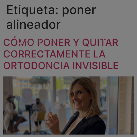
Etiqueta:
poner
alineador
CÓMO PONER Y QUITAR
CORRECTAMENTE LA
ORTODONCIA INVISIBLE