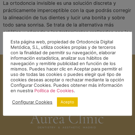
La ortodoncia invisible es una solución discreta y
prácticamente imperceptible con la que podrás corregir
la alineación de tus dientes y lucir una bonita y sobre
todo sana sonrisa. Se trata de la alternativa más
estética y cómoda a los tratamientos realizados con los
tradicionales brackets. Además, gracias al uso de los
Esta página web, propiedad de Ortodoncia Digital
últimos avances tecnológicos, …
Leer más
Metódica, S.L, utiliza cookies propias y de terceros
con la finalidad de permitir su navegación, elaborar
información estadística, analizar sus hábitos de
navegación y remitirle publicidad en función de los
mismos. Puedes hacer clic en Aceptar para permitir el
uso de todas las cookies o puedes elegir qué tipo de
cookies deseas aceptar o rechazar mediante la opción
Configurar Cookies. Puedes obtener más información
en nuestra
Política de Cookies
.
Configurar Cookies
Acepto