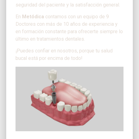
seguridad del paciente y la satisfacción general.
En
Metódica
contamos con un equipo de 9
Doctores con más de 10 años de experiencia y
en formación constante para ofrecerte siempre lo
último en tratamientos dentales.
¡Puedes confiar en nosotros, porque tu salud
bucal está por encima de todo!