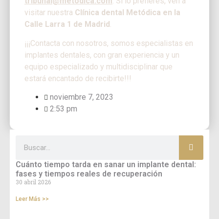
tribunal@metodica.com
. Si lo prefieres, ven a
visitar nuestra
Clínica dental Metódica en la
Calle Larra 1 de Madrid
.
¡¡¡Contacta con nosotros, somos especialistas en
implantes dentales, con gran experiencia y un
equipo especializado y multidisciplinar que
estará encantado de recibirte!!!
noviembre 7, 2023
2:53 pm
Cuánto tiempo tarda en sanar un implante dental:
fases y tiempos reales de recuperación
30 abril 2026
Leer Más >>