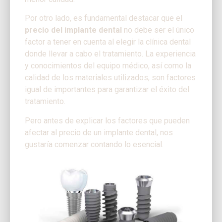
Por otro lado, es fundamental destacar que el
precio del implante dental
no debe ser el único
factor a tener en cuenta al elegir la clínica dental
donde llevar a cabo el tratamiento. La experiencia
y conocimientos del equipo médico, así como la
calidad de los materiales utilizados, son factores
igual de importantes para garantizar el éxito del
tratamiento.
Pero antes de explicar los factores que pueden
afectar al precio de un implante dental, nos
gustaría comenzar contando lo esencial.