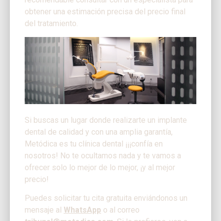
obtener una estimación precisa del precio final
del tratamiento.
Si buscas un lugar donde realizarte un implante
dental de calidad y con una amplia garantía,
Metódica es tu clínica dental ¡¡¡confía en
nosotros! No te ocultamos nada y te vamos a
ofrecer solo lo mejor de lo mejor, ¡y al mejor
precio!
Puedes solicitar tu cita gratuita enviándonos un
mensaje al
WhatsApp
o al correo