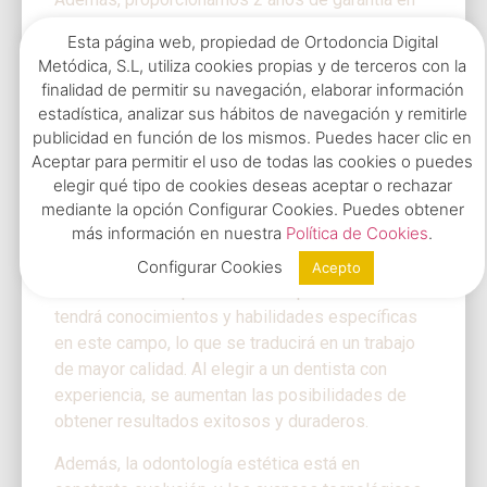
las coronas y garantía para TODA LA VIDA en los
Esta página web, propiedad de Ortodoncia Digital
implantes.
Metódica, S.L, utiliza cookies propias y de terceros con la
3. Experiencia y
finalidad de permitir su navegación, elaborar información
estadística, analizar sus hábitos de navegación y remitirle
conocimientos del dentista
publicidad en función de los mismos. Puedes hacer clic en
Aceptar para permitir el uso de todas las cookies o puedes
Es importante tener en cuenta la experiencia y
elegir qué tipo de cookies deseas aceptar o rechazar
conocimientos del dentista antes de decidirse
mediante la opción Configurar Cookies. Puedes obtener
por una clínica dental u otra para hacerse un
más información en nuestra
Política de Cookies
.
implante dental.
Configurar Cookies
Acepto
Un doctor con experiencia en implantes dentales
tendrá conocimientos y habilidades específicas
en este campo, lo que se traducirá en un trabajo
de mayor calidad. Al elegir a un dentista con
experiencia, se aumentan las posibilidades de
obtener resultados exitosos y duraderos.
Además, la odontología estética está en