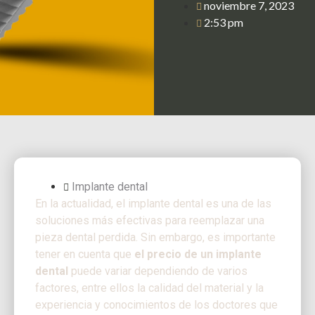
noviembre 7, 2023
2:53 pm
Implante dental
En la actualidad, el implante dental es una de las
soluciones más efectivas para reemplazar una
pieza dental perdida. Sin embargo, es importante
tener en cuenta que
el precio de un implante
dental
puede variar dependiendo de varios
factores, entre ellos la calidad del material y la
experiencia y conocimientos de los doctores que