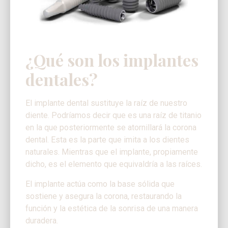
¿Qué son los implantes
dentales?
El implante dental sustituye la raíz de nuestro
diente. Podríamos decir que es una raíz de titanio
en la que posteriormente se atornillará la corona
dental. Esta es la parte que imita a los dientes
naturales. Mientras que el implante, propiamente
dicho, es el elemento que equivaldría a las raíces.
El implante actúa como la base sólida que
sostiene y asegura la corona, restaurando la
función y la estética de la sonrisa de una manera
duradera.