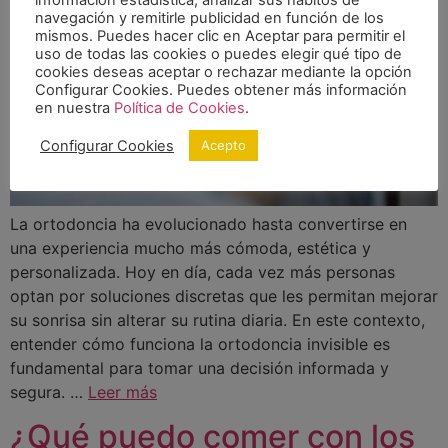
información estadística, analizar sus hábitos de
navegación y remitirle publicidad en función de los
mismos. Puedes hacer clic en Aceptar para permitir el
uso de todas las cookies o puedes elegir qué tipo de
cookies deseas aceptar o rechazar mediante la opción
Configurar Cookies. Puedes obtener más información
en nuestra
Política de Cookies
.
Configurar Cookies
Acepto
La ortodoncia ha evolucionado hasta convertirse en
una experiencia mucho más cómoda, estética y
personalizada. Hoy en día, cada vez más personas
optan por soluciones discretas que les permitan mejorar
su sonrisa sin alterar su rutina diaria. En este contexto,
entender cómo funciona la ortodoncia invisible es
fundamental para tomar una decisión informada y
segura. …
Leer más
¿Qué puedo comer con los