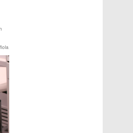
n
ñola.