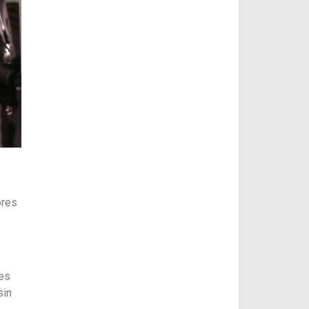
ores
 es
sin