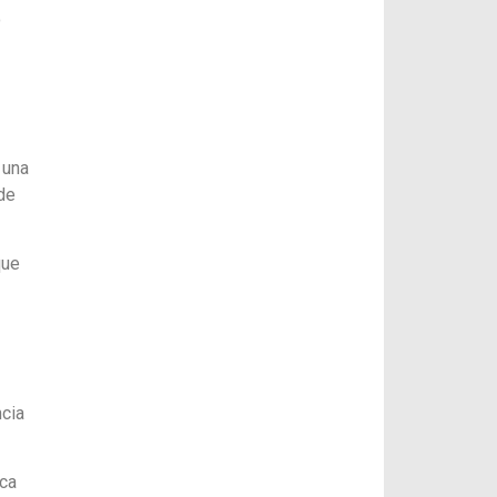
o
 una
de
que
ncia
oca