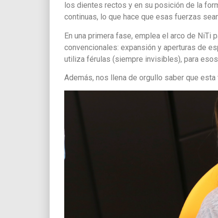
los dientes rectos y en su posición de la fo
continuas, lo que hace que esas fuerzas sea
En una primera fase, emplea el arco de NiTi 
convencionales: expansión y aperturas de e
utiliza férulas (siempre invisibles), para eso
Además, nos llena de orgullo saber que esta 