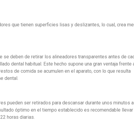
dores que tienen superficies lisas y deslizantes, lo cual, crea m
le se deben de retirar los alineadores transparentes antes de ca
llado dental habitual. Este hecho supone una gran ventaja frente 
 restos de comida se acumulen en el aparato, con lo que resulta
e dental.
ores pueden ser retirados para descansar durante unos minutos al
sultado óptimo en el tiempo establecido es recomendable llevar
22 horas diarias.