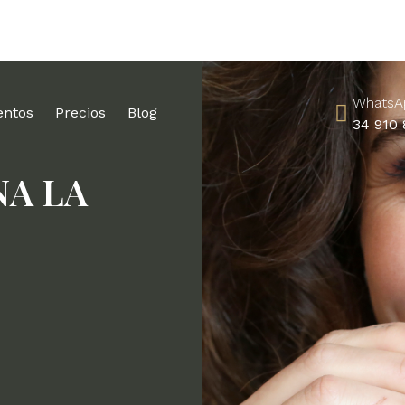
WhatsA
entos
Precios
Blog
34 910 
A LA