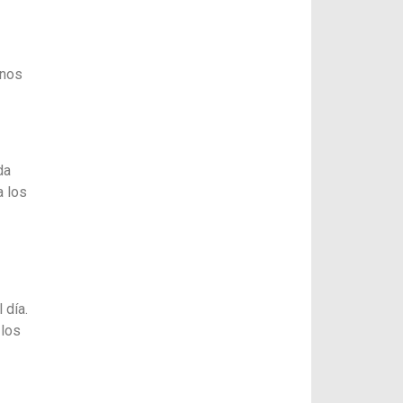
enos
da
a los
 día.
 los